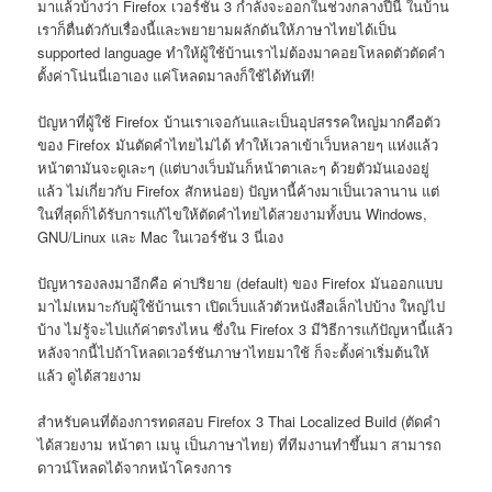
มาแล้วบ้างว่า Firefox เวอร์ชัน 3 กำลังจะออกในช่วงกลางปีนี้ ในบ้าน
เราก็ตื่นตัวกับเรื่องนี้และพยายามผลักดันให้ภาษาไทยได้เป็น
supported language ทำให้ผู้ใช้บ้านเราไม่ต้องมาคอยโหลดตัวตัดคำ
ตั้งค่าโน่นนี่เอาเอง แค่โหลดมาลงก็ใช้ได้ทันที!
ปัญหาที่ผู้ใช้ Firefox บ้านเราเจอกันและเป็นอุปสรรคใหญ่มากคือตัว
ของ Firefox มันตัดคำไทยไม่ได้ ทำให้เวลาเข้าเว็บหลายๆ แห่งแล้ว
หน้าตามันจะดูเละๆ (แต่บางเว็บมันก็หน้าตาเละๆ ด้วยตัวมันเองอยู่
แล้ว ไม่เกี่ยวกับ Firefox สักหน่อย) ปัญหานี้ค้างมาเป็นเวลานาน แต่
ในที่สุดก็ได้รับการแก้ไขให้ตัดคำไทยได้สวยงามทั้งบน Windows,
GNU/Linux และ Mac ในเวอร์ชัน 3 นี่เอง
ปัญหารองลงมาอีกคือ ค่าปริยาย (default) ของ Firefox มันออกแบบ
มาไม่เหมาะกับผู้ใช้บ้านเรา เปิดเว็บแล้วตัวหนังสือเล็กไปบ้าง ใหญ่ไป
บ้าง ไม่รู้จะไปแก้ค่าตรงไหน ซึ่งใน Firefox 3 มีวิธีการแก้ปัญหานี้แล้ว
หลังจากนี้ไปถ้าโหลดเวอร์ชันภาษาไทยมาใช้ ก็จะตั้งค่าเริ่มต้นให้
แล้ว ดูได้สวยงาม
สำหรับคนที่ต้องการทดสอบ Firefox 3 Thai Localized Build (ตัดคำ
ได้สวยงาม หน้าตา เมนู เป็นภาษาไทย) ที่ทีมงานทำขึ้นมา สามารถ
ดาวน์โหลดได้จากหน้าโครงการ