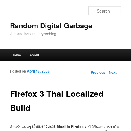
Sear
Random Digital Garbage
Just another ordinary weblog
Main menu
Home
About
Skip to primary content
Skip to secondary content
Posted on
April 18, 2008
Post navigation
←
Previous
Next
→
Firefox 3 Thai Localized
Build
สำหรับแฟนๆ
เว็บเบราว์เซอร์ Mozilla Firefox
คงได้ยินข่าวคราวกัน