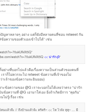
ยแก้ปัญหาหลายๆ อย่าง แต่ก็ยังมีหลายคนที่ชอบ retweet กัน
ถใส่ข้อความของตัวเองเข้าไปได้” เช่น
m/watch?v=70ukUfkXt5Q”
utube.com/watch?v=70ukUfkXt5Q
<< น่ารักงุงิ
“
สียก็อย่างที่บอกไปแล้วคือเรื่องความเป็นส่วนตัวของคนที่
ว เราก็ไม่ควรจะไป retweet ข้อความที่เจ้าของไม่
กว่าเจ้าของข้อความจะยินยอม)
นเฉพาะข้อความของ @G เราจะบอกไม่ได้เลยว่าตรง “น่ารัก
นข้อความที่ @G เอามาใส่เอง ยิ่งถ้าเกิดมีการ “คุยกัน”
ม่รู้เรื่อง เช่น
วจ๊ะ // ถึงบ้านแล้วจ้ะ คริคริ~ << โห ไวจัง หุหุ~ … มี